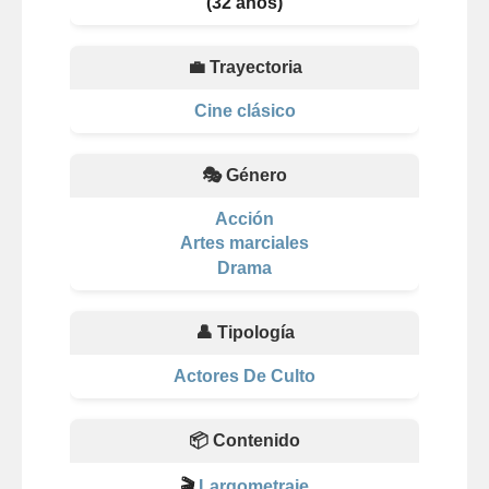
(32 años)
💼 Trayectoria
Cine clásico
🎭 Género
Acción
Artes marciales
Drama
👤 Tipología
Actores De Culto
📦 Contenido
🎬
Largometraje