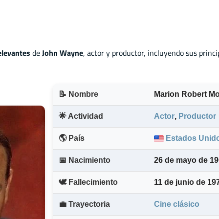
elevantes
de
John Wayne
, actor
y
productor, incluyendo sus princi
📝 Nombre
Marion Robert Mo
🌟 Actividad
Actor
,
Productor
🌎 País
Estados Unid
📅 Nacimiento
26 de mayo de 1
🕊️ Fallecimiento
11 de junio de 1
💼 Trayectoria
Cine clásico