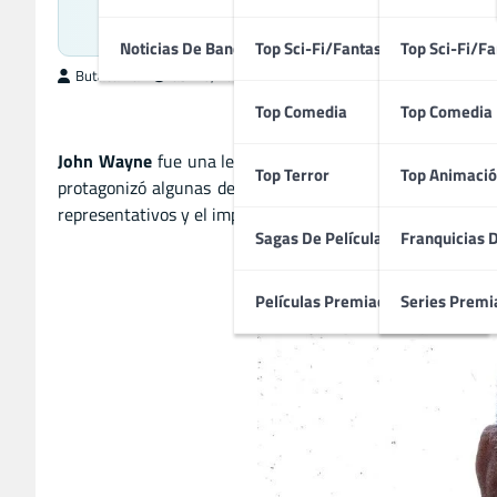
Leyenda d
Noticias De Bandas Sonoras
Top Sci-Fi/Fantasía
Top Sci-Fi/Fa
ButacaMax
abril 5, 2025
Top Comedia
Top Comedia
John Wayne
fue una leyenda del cine estadounidense, co
Top Terror
Top Animació
protagonizó algunas de las películas más influyentes de 
representativos y el impacto duradero que tuvo en el cine 
Sagas De Películas
Franquicias 
Películas Premiadas
Series Premi