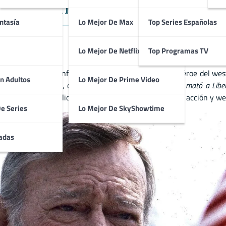
el Western, Biografía y Filmografí
ntasía
Lo Mejor De Max
Top Series Españolas
Lo Mejor De Netflix
Top Programas TV
nocido por su inconfundible figura y su papel como héroe del w
n Adultos
Lo Mejor De Prime Video
la historia del cine, como
La diligencia
y
El hombre que mató a Libe
del siglo XX, consolidándose como un ícono del cine de acción y we
De Series
Lo Mejor De SkyShowtime
adas