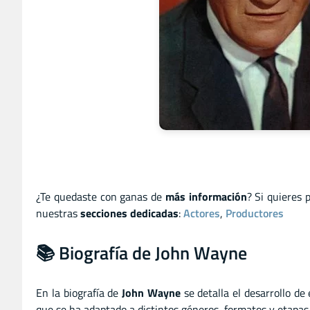
¿Te quedaste con ganas de
más información
? Si quieres 
nuestras
secciones dedicadas
:
Actores
,
Productores
📚 Biografía de John Wayne
En la biografía de
John Wayne
se detalla el desarrollo de 
que se ha adaptado a distintos géneros, formatos y etapas d