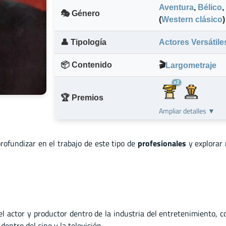
Aventura
,
Bélico
,
🎭 Género
(
Western clásico
)
👤 Tipología
Actores Versátile
📦 Contenido
🎬
Largometraje
x2
🏆 Premios
Ampliar detalles ▼
profundizar en el trabajo de este tipo de
profesionales
y explorar
el actor
y
productor dentro de la industria del entretenimiento, 
entro del cine y la televisión.