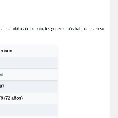
pales ámbitos de trabajo, los géneros más habituales en su
rrison
os
907
979
(72 años)