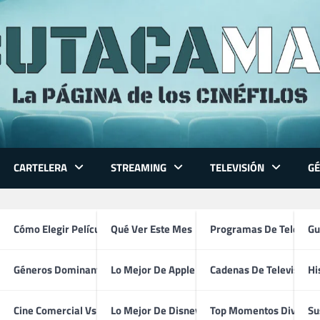
CARTELERA
STREAMING
TELEVISIÓN
G
 Series
Cómo Elegir Película
Qué Ver Este Mes
Programas De Televisi
Gu
Géneros Dominantes
Lo Mejor De Apple TV
Cadenas De Televisión
Hi
John Wayne
ventura
Cine Comercial Vs Autor
Lo Mejor De Disney+
Top Momentos Divertid
Su