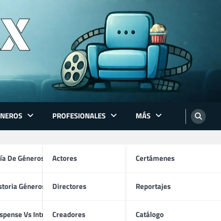
ÉNEROS
PROFESIONALES
MÁS
ón
ía De Géneros
Actores
Certámenes
storia Géneros TV
Directores
Reportajes
os
spense Vs Intriga
Creadores
Catálogo