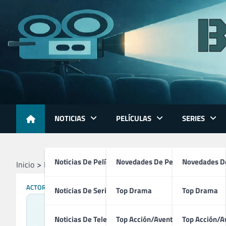
Skip
to
content
NOTICIAS
PELÍCULAS
SERIES
Noticias De Películas
Novedades De Películas
Novedades De
Inicio
Profesionales
Actores
John Wayne
ACTORES
PRODUCTORES
Noticias De Series
Top Drama
Top Drama
Noticias De Televisión
Top Acción/Aventura
Top Acción/A