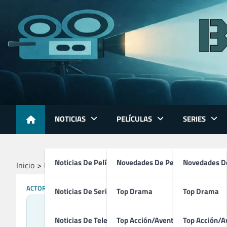
Skip
to
content
NOTICIAS
PELÍCULAS
SERIES
Noticias De Películas
Novedades De Películas
Novedades De
Inicio
Profesionales
Actores
Toni Servillo
ACTORES
Noticias De Series
Top Drama
Top Drama
Noticias De Televisión
Top Acción/Aventura
Top Acción/A