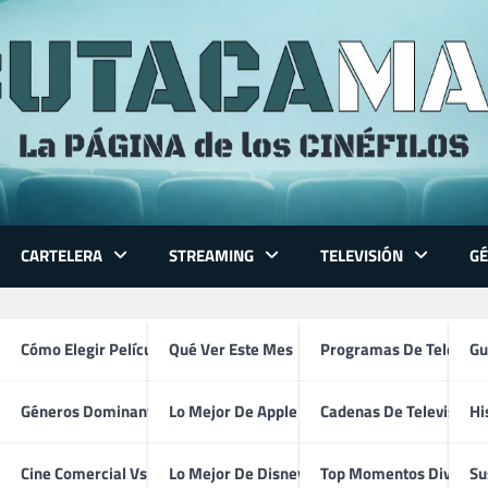
CARTELERA
STREAMING
TELEVISIÓN
G
 Series
Cómo Elegir Película
Qué Ver Este Mes
Programas De Televisi
Gu
Géneros Dominantes
Lo Mejor De Apple TV
Cadenas De Televisión
Hi
Toni Servillo
ventura
Cine Comercial Vs Autor
Lo Mejor De Disney+
Top Momentos Divertid
Su