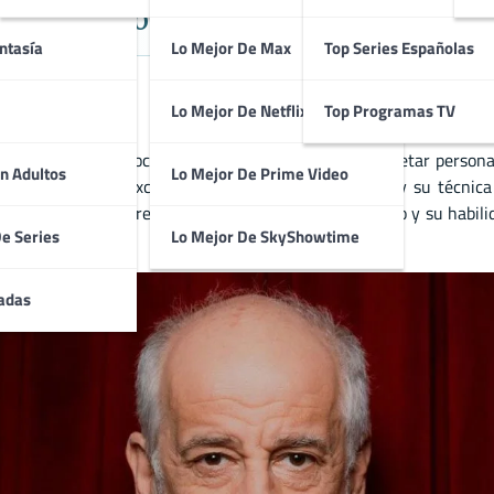
r y Director Destacado del Cine Ita
ntasía
Lo Mejor De Max
Top Series Españolas
Lo Mejor De Netflix
Top Programas TV
internacional, conocido por su capacidad para interpretar persona
n Adultos
Lo Mejor De Prime Video
una versatilidad excepcional. Su presencia escénica y su técnic
ibido múltiples premios por su talento interpretativo y su habili
De Series
Lo Mejor De SkyShowtime
adas