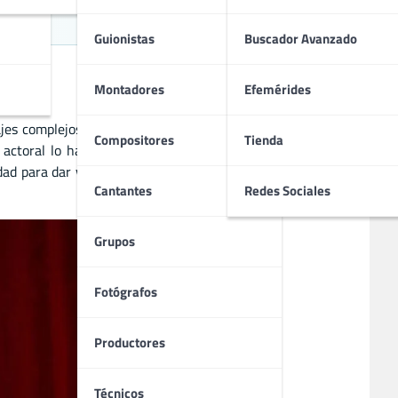
liano
Guionistas
Buscador Avanzado
Montadores
Efemérides
jes complejos y profundos en cine, teatro y televisión. Ha
Compositores
Tienda
a actoral lo han consolidado como uno de los actores más
dad para dar vida a personajes inolvidables, convirtiéndose
Cantantes
Redes Sociales
Grupos
Fotógrafos
Productores
Técnicos