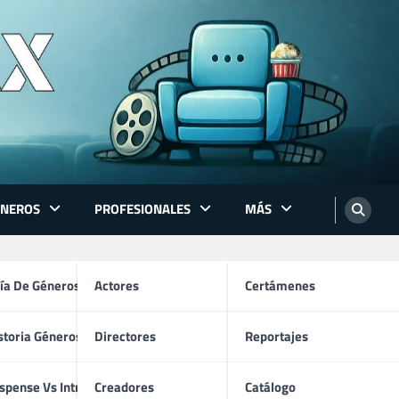
ÉNEROS
PROFESIONALES
MÁS
ón
ía De Géneros
Actores
Certámenes
storia Géneros TV
Directores
Reportajes
os
spense Vs Intriga
Creadores
Catálogo