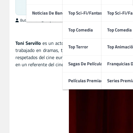
Acto
Noticias De Bandas Sonoras
Top Sci-Fi/Fantasía
Top Sci-Fi/Fa
ButacaMax
septiembre 16, 2025
Top Comedia
Top Comedia
Toni Servillo
es un actor y director italiano de renombre 
Top Terror
Top Animació
trabajado en dramas, thrillers y comedias, demostrando 
respetados del cine europeo contemporáneo. Servillo ha rec
Sagas De Películas
Franquicias 
en un referente del cine de autor y del teatro italiano.
Películas Premiadas
Series Premi