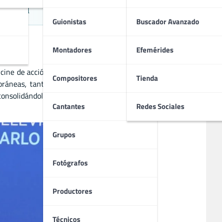
ropea
Guionistas
Buscador Avanzado
Montadores
Efemérides
y cine de acción, Thomsen ha logrado consolidarse como un
Compositores
Tienda
oráneas, tanto en cine como en televisión, le ha otorgado
consolidándolo como una figura respetada dentro del cine
Cantantes
Redes Sociales
Grupos
Fotógrafos
Productores
Técnicos