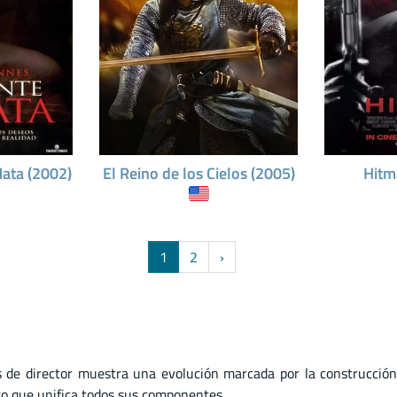
ata (2002)
El Reino de los Cielos (2005)
Hitm
1
2
›
s de director muestra una evolución marcada por la construcción
cto que unifica todos sus componentes.