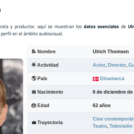
n
ista
y
productor, aquí se muestran los
datos esenciales
de
Ul
perfil en el ámbito audiovisual.
📝 Nombre
Ulrich Thomsen
🌟 Actividad
Actor
,
Director
,
Gu
🌎 País
Dinamarca
📅 Nacimiento
6 de diciembre de
🎂 Edad
62 años
Cine contemporá
💼 Trayectoria
Teatro
,
Televisión