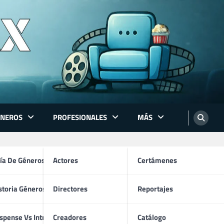
ÉNEROS
PROFESIONALES
MÁS
ón
ía De Géneros
Actores
Certámenes
storia Géneros TV
Directores
Reportajes
os
spense Vs Intriga
Creadores
Catálogo