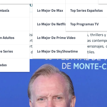
r Versátil del Cine y Televisión Eu
ntasía
Lo Mejor De Max
Top Series Españolas
Lo Mejor De Netflix
Top Programas TV
to en cine y televisión europea. Destacado en dramas, thrillers 
n Adultos
Lo Mejor De Prime Video
 y profundos. Su participación en producciones europeas contemp
ral le permite aportar autenticidad y matices a sus personajes, 
De Series
Lo Mejor De SkyShowtime
ntes que buscan desarrollar carreras sólidas y versátiles.
adas