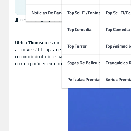
Acto
Noticias De Bandas Sonoras
Top Sci-Fi/Fantasía
Top Sci-Fi/Fa
ButacaMax
septiembre 16, 2025
Top Comedia
Top Comedia
Ulrich Thomsen
es un actor danés reconocido por su talen
Top Terror
Top Animació
actor versátil capaz de interpretar personajes complejos
reconocimiento internacional. Además, su formación teat
Sagas De Películas
Franquicias 
contemporáneo europeo y un referente para actores emerge
Películas Premiadas
Series Premi