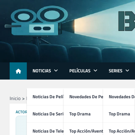
Skip
to
content
NOTICIAS
PELÍCULAS
SERIES
Noticias De Películas
Novedades De Películas
Novedades De
Inicio
Profesionales
Directores
Ulrich Thomsen
ACTORES
DIRECTORES
GUIONISTAS
PRODUCTORES
Noticias De Series
Top Drama
Top Drama
Noticias De Televisión
Top Acción/Aventura
Top Acción/A