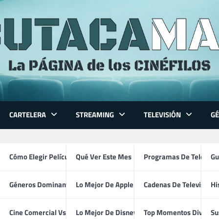
CARTELERA
STREAMING
TELEVISIÓN
G
 Series
Cómo Elegir Película
Qué Ver Este Mes
Programas De Televisi
Gu
Géneros Dominantes
Lo Mejor De Apple TV
Cadenas De Televisión
Hi
Ulrich Thomsen
ventura
Cine Comercial Vs Autor
Lo Mejor De Disney+
Top Momentos Divertid
Su