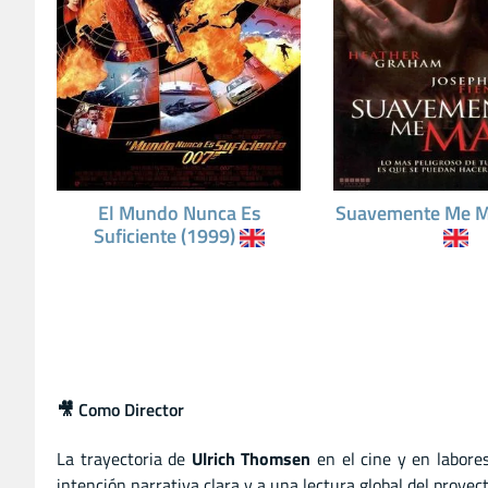
El Mundo Nunca Es
Suavemente Me M
Suficiente (1999)
🎥 Como Director
La trayectoria de
Ulrich Thomsen
en el cine y en labore
intención narrativa clara y a una lectura global del proye