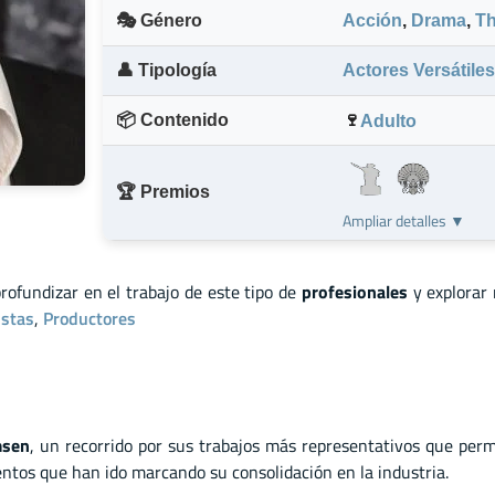
🎭 Género
Acción
,
Drama
,
Th
👤 Tipología
Actores Versátiles
📦 Contenido
🍷
Adulto
🏆 Premios
Ampliar detalles ▼
profundizar en el trabajo de este tipo de
profesionales
y explorar
istas
,
Productores
msen
, un recorrido por sus trabajos más representativos que perm
mentos que han ido marcando su consolidación en la industria.