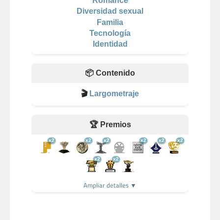
Romance
Diversidad sexual
Familia
Tecnología
Identidad
📦 Contenido
🎬
Largometraje
🏆 Premios
x2
x2
x2
x2
x2
x2
x2
x2
Ampliar detalles ▼