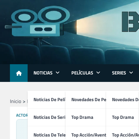
Skip
to
content
NOTICIAS
PELÍCULAS
SERIES
Noticias De Películas
Novedades De Películas
Novedades De
Inicio
Profesionales
Directores
Natalie Portman
ACTORES
DIRECTORES
GUIONISTAS
PRODUCTORES
Noticias De Series
Top Drama
Top Drama
Noticias De Televisión
Top Acción/Aventura
Top Acción/A