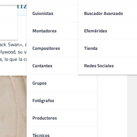
a Actriz
Guionistas
Buscador Avanzado
Montadores
Efemérides
ck Swan», que le valió el Oscar a Mejor Actriz. Desde su
Compositores
Tienda
lywood, su versatilidad la ha consolidado como una de las
, lo que la convierte en una figura admirada tanto dentro
Cantantes
Redes Sociales
Grupos
Fotógrafos
Productores
Técnicos