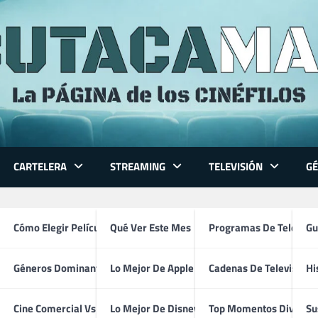
CARTELERA
STREAMING
TELEVISIÓN
G
 Series
Cómo Elegir Película
Qué Ver Este Mes
Programas De Televisi
Gu
Géneros Dominantes
Lo Mejor De Apple TV
Cadenas De Televisión
Hi
Natalie Portman
ventura
Cine Comercial Vs Autor
Lo Mejor De Disney+
Top Momentos Divertid
Su