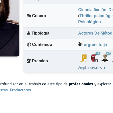
Ciencia ficción
,
D
🎭 Género
(
Thriller psicológi
Psicológico
👤 Tipología
Actores De Métod
📦 Contenido
🎬
Largometraje
x2
x2
🏆 Premios
Ampliar detalles ▼
profundizar en el trabajo de este tipo de
profesionales
y explorar
istas
,
Productores