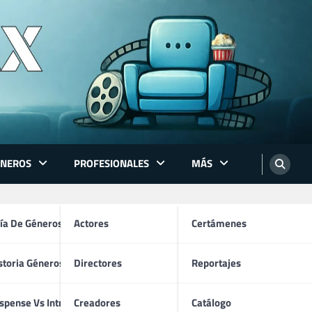
ÉNEROS
PROFESIONALES
MÁS
ón
ía De Géneros
Actores
Certámenes
storia Géneros TV
Directores
Reportajes
os
spense Vs Intriga
Creadores
Catálogo