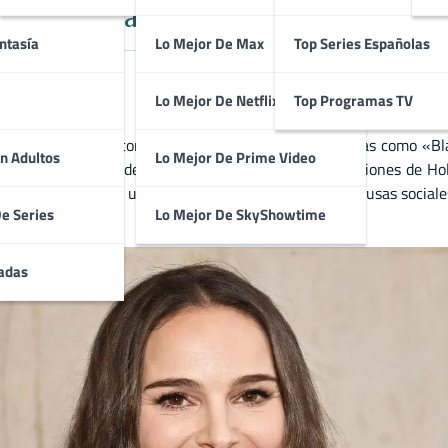
ía, Carrera y Grandes Papeles de l
ntasía
Lo Mejor De Max
Top Series Españolas
Lo Mejor De Netflix
Top Programas TV
e su generación, conocida por sus papeles en películas como «Bla
n Adultos
Lo Mejor De Prime Video
cluye tanto cine independiente como grandes producciones de Hol
ortman también es una activista comprometida con causas sociales
De Series
Lo Mejor De SkyShowtime
adas