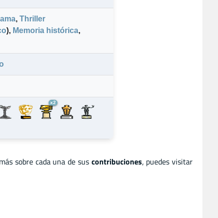
rama
,
Thriller
co
)
,
Memoria histórica
,
o
x2
 más sobre cada una de sus
contribuciones
, puedes visitar