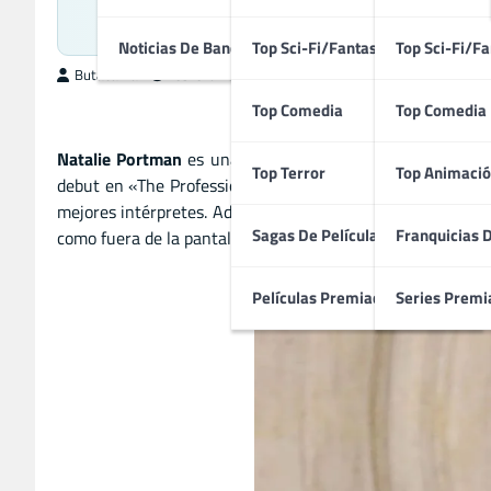
Biograf
Noticias De Bandas Sonoras
Top Sci-Fi/Fantasía
Top Sci-Fi/Fa
ButacaMax
febrero 25, 2025
Top Comedia
Top Comedia
Natalie Portman
es una de las actrices más destacadas d
Top Terror
Top Animació
debut en «The Professional» a una exitosa carrera que in
mejores intérpretes. Además de su trabajo como actriz, P
Sagas De Películas
Franquicias 
como fuera de la pantalla.
Películas Premiadas
Series Premi