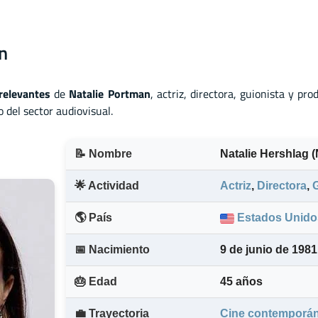
n
relevantes
de
Natalie Portman
, actriz
,
directora
,
guionista
y
prod
 del sector audiovisual.
📝 Nombre
Natalie Hershlag (
🌟 Actividad
Actriz
,
Directora
,
🌎 País
Estados Unido
📅 Nacimiento
9 de junio de 1981
🎂 Edad
45 años
💼 Trayectoria
Cine contemporá