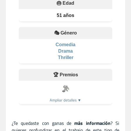
🎂 Edad
51 años
🎭 Género
Comedia
Drama
Thriller
🏆 Premios
Ampliar detalles ▼
¿Te quedaste con ganas de
más información
? Si
quieres profundizar en el trabajo de este tipo de