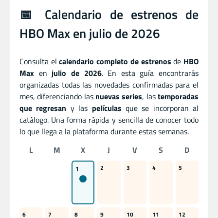
📅 Calendario de estrenos de
HBO Max en julio de 2026
Consulta el
calendario completo de estrenos
de
HBO
Max
en
julio de 2026
. En esta guía encontrarás
organizadas todas las novedades confirmadas para el
mes, diferenciando las
nuevas series
, las
temporadas
que regresan
y las
películas
que se incorporan al
catálogo. Una forma rápida y sencilla de conocer todo
lo que llega a la plataforma durante estas semanas.
L
M
X
J
V
S
D
2
3
4
5
1
6
7
8
9
10
11
12