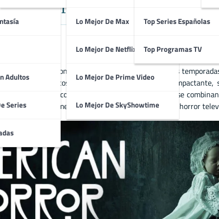
El Horror Tiene Muchas Formas
ntasía
Lo Mejor De Max
Top Series Españolas
Lo Mejor De Netflix
Top Programas TV
define el horror contemporáneo con cada una de sus temporadas.
n Adultos
Lo Mejor De Prime Video
 siniestros o cultos demoníacos. Su estilo visual impactante, 
única. El terror psicológico, el gore y lo sobrenatural se combin
De Series
Lo Mejor De SkyShowtime
tensa y absolutamente adictiva para los amantes del horror televi
adas