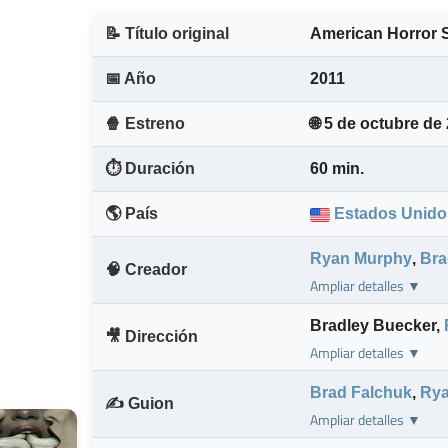
📝 Título original
American Horror 
📅 Año
2011
🍿 Estreno
🌐 5 de octubre de
⏱️ Duración
60 min.
🌎 País
Estados Unido
Ryan Murphy
,
Bra
🧠 Creador
Ampliar detalles ▼
Bradley Buecker
,
🎥 Dirección
Ampliar detalles ▼
Brad Falchuk
,
Rya
✍️ Guion
Ampliar detalles ▼