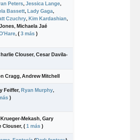
an Peters
,
Jessica Lange
,
la Bassett
,
Lady Gaga
,
tt Czuchry
,
Kim Kardashian
,
-Jones
,
Michaela Jaé
O'Hare
,
(
3 más
)
harlie Clouser
,
Cesar Davila-
on Cragg
,
Andrew Mitchell
y Feiffer
,
Ryan Murphy
,
más
)
 Krueger-Mekash
,
Gary
e Clouser
,
(
1 más
)