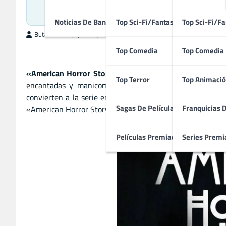
Noticias De Bandas Sonoras
Top Sci-Fi/Fantasía
Top Sci-Fi/Fa
ButacaMax
junio 6, 2025
Top Comedia
Top Comedia
«American Horror Story»
es una serie antológica que re
Top Terror
Top Animació
encantadas y manicomios hasta circos malditos, hoteles
convierten a la serie en una experiencia perturbadora y 
Sagas De Películas
Franquicias 
«American Horror Story» es una propuesta provocadora, in
Películas Premiadas
Series Premi