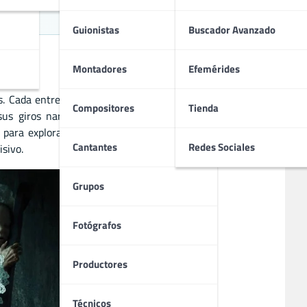
Guionistas
Buscador Avanzado
Montadores
Efemérides
 Cada entrega explora una historia distinta, desde casas
Compositores
Tienda
sus giros narrativos inesperados y su elenco recurrente
an para explorar los miedos más profundos del ser humano.
Cantantes
Redes Sociales
sivo.
Grupos
Fotógrafos
Productores
Técnicos