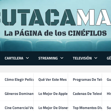
CARTELERA
STREAMING
TELEVISIÓN
G
 Series
Cómo Elegir Película
Qué Ver Este Mes
Programas De Televisi
Gu
Géneros Dominantes
Lo Mejor De Apple TV
Cadenas De Televisión
Hi
American Horror Story (2011
ventura
Cine Comercial Vs Autor
Lo Mejor De Disney+
Top Momentos Divertid
Su