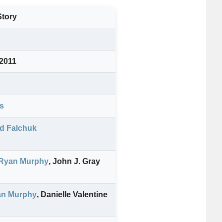
Story
 2011
s
d Falchuk
Ryan Murphy
,
John J. Gray
n Murphy
,
Danielle Valentine