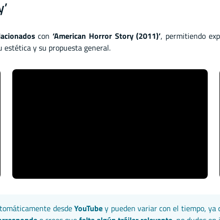
y’
elacionados
con
‘American Horror Story (2011)’
, permitiendo exp
 estética y su propuesta general.
automáticamente desde
YouTube
y pueden variar con el tiempo, ya 