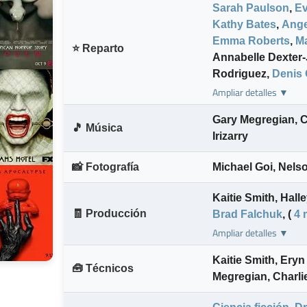
Sarah Paulson
,
Ev
Kathy Bates
,
Ange
Emma Roberts
,
Ma
⭐ Reparto
Annabelle Dexter
Rodriguez
,
Denis 
Ampliar detalles ▼
Gary Megregian
,
C
🎵 Música
Irizarry
📸 Fotografía
Michael Goi
,
Nels
Kaitie Smith
,
Halle
🧾 Producción
Brad Falchuk
,
(
4 
Ampliar detalles ▼
Kaitie Smith
,
Eryn
🧰 Técnicos
Megregian
,
Charli