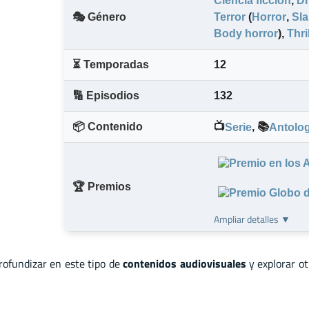
Ciencia ficción
,
D
🎭 Género
Terror
(
Horror
,
Sla
Body horror
)
,
Thri
⏳ Temporadas
12
🔢 Episodios
132
📦 Contenido
📺
,
📚
Serie
Antolog
🏆 Premios
Ampliar detalles ▼
profundizar en este tipo de
contenidos audiovisuales
y explorar o