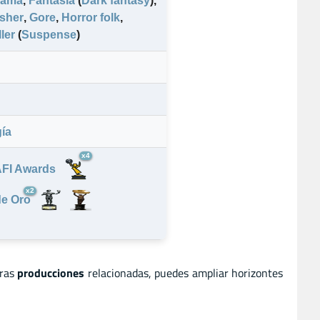
rama
,
Fantasía
(
Dark fantasy
)
,
sher
,
Gore
,
Horror folk
,
ller
(
Suspense
)
ía
x4
x2
tras
producciones
relacionadas, puedes ampliar horizontes