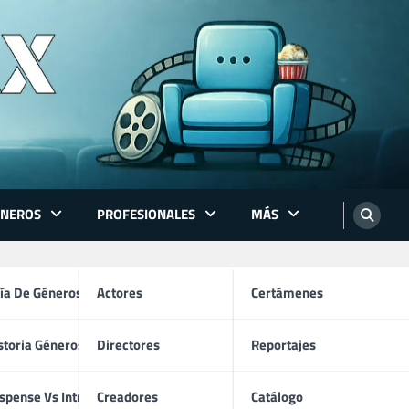
ÉNEROS
PROFESIONALES
MÁS
ón
ía De Géneros
Actores
Certámenes
storia Géneros TV
Directores
Reportajes
)
os
spense Vs Intriga
Creadores
Catálogo