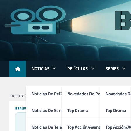
Skip
to
content
NOTICIAS
PELÍCULAS
SERIES
Noticias De Películas
Novedades De Películas
Novedades De
Inicio
Series
American Horror Story (2011)
SERIES
Noticias De Series
Top Drama
Top Drama
Noticias De Televisión
Top Acción/Aventura
Top Acción/A