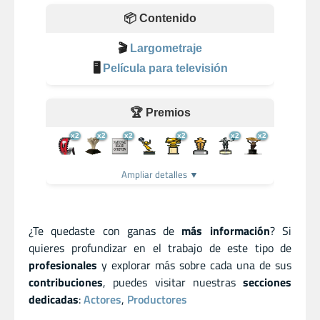
📦 Contenido
🎬
Largometraje
🖥️
Película para televisión
🏆 Premios
x2
x2
x2
x2
x2
x2
Ampliar detalles ▼
¿Te quedaste con ganas de
más información
? Si
quieres profundizar en el trabajo de este tipo de
profesionales
y explorar más sobre cada una de sus
contribuciones
, puedes visitar nuestras
secciones
dedicadas
:
Actores
,
Productores