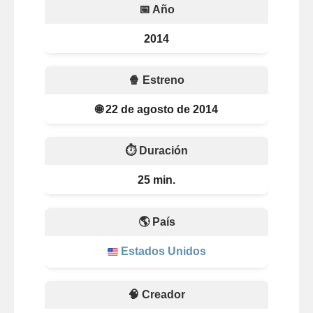
📅 Año
2014
🍿 Estreno
🌐 22 de agosto de 2014
⏱️ Duración
25 min.
🌎 País
Estados Unidos
🧠 Creador