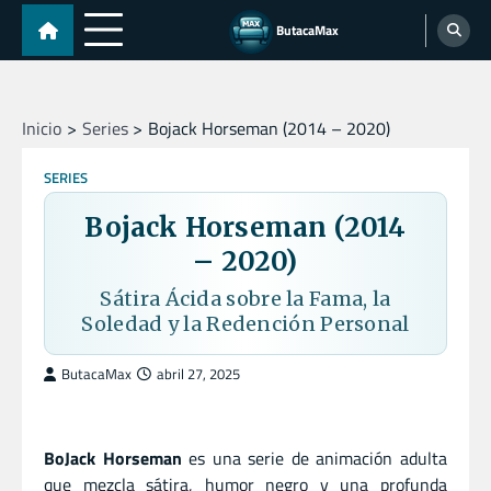
Skip
ButacaMax
to
content
Inicio
Series
Bojack Horseman (2014 – 2020)
SERIES
Bojack Horseman (2014
– 2020)
Sátira Ácida sobre la Fama, la
Soledad y la Redención Personal
ButacaMax
abril 27, 2025
BoJack Horseman
es una serie de animación adulta
que mezcla sátira, humor negro y una profunda