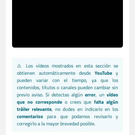
⚠️ Los vídeos mostrados en esta sección se
obtienen automáticamente desde
YouTube
y
pueden variar con el tiempo, ya que los
contenidos, títulos o canales pueden cambiar sin
previo aviso. Si detectas algún
error
, un
vídeo
que no corresponde
o crees que
falta algún
tráiler relevante
, no dudes en indicarlo en los
comentarios
para que podamos revisarlo y
corregirlo a la mayor brevedad posible.