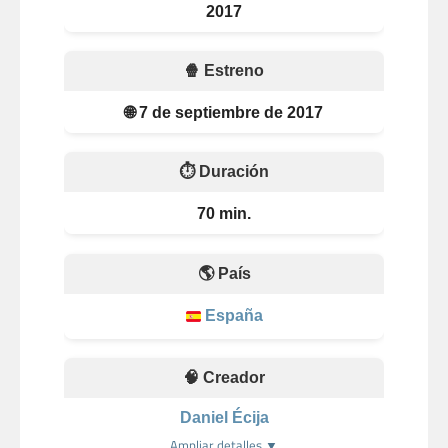
2017
🍿 Estreno
🌐 7 de septiembre de 2017
⏱️ Duración
70 min.
🌎 País
España
🧠 Creador
Daniel Écija
Ampliar detalles ▼