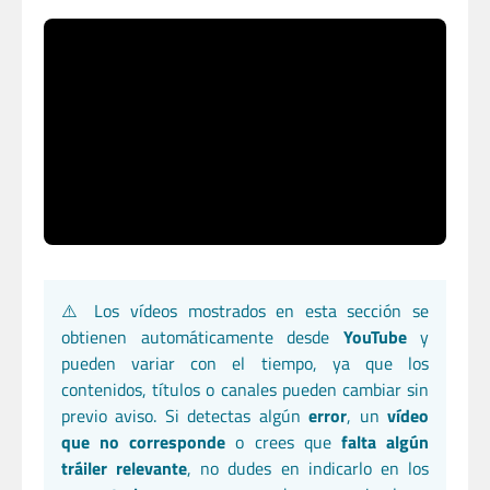
⚠️ Los vídeos mostrados en esta sección se
obtienen automáticamente desde
YouTube
y
pueden variar con el tiempo, ya que los
contenidos, títulos o canales pueden cambiar sin
previo aviso. Si detectas algún
error
, un
vídeo
que no corresponde
o crees que
falta algún
tráiler relevante
, no dudes en indicarlo en los