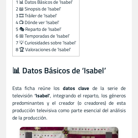
1
📊 Datos Básicos de ‘Isabel’
2
📖 Sinopsis de ‘Isabel’
3
🎞️ Tráiler de ‘Isabel’
4
📺 Dónde ver ‘Isabel’
5
🎭 Reparto de ‘Isabel’
6
📅 Temporadas de ‘Isabel’
7
💡 Curiosidades sobre ‘Isabel’
8
🏆 Valoraciones de ‘Isabel’
📊 Datos Básicos de ‘Isabel’
Esta ficha reúne los
datos clave
de la serie de
televisión
‘Isabel’
, integrando el reparto, los géneros
predominantes y el creador (o creadores) de esta
producción televisiva como parte esencial del análisis
de la producción.