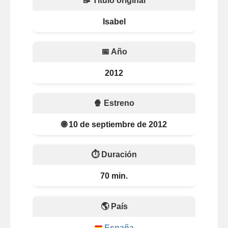
📝 Título original
Isabel
📅 Año
2012
🍿 Estreno
🌐 10 de septiembre de 2012
⏱️ Duración
70 min.
🌎 País
España