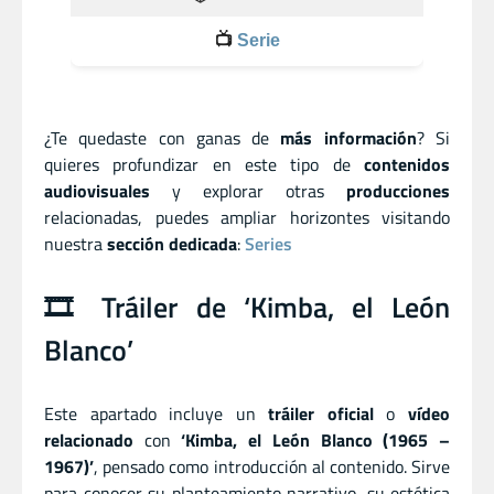
📺
Serie
¿Te quedaste con ganas de
más información
? Si
quieres profundizar en este tipo de
contenidos
audiovisuales
y explorar otras
producciones
relacionadas, puedes ampliar horizontes visitando
nuestra
sección dedicada
:
Series
🎞️ Tráiler de ‘Kimba, el León
Blanco’
Este apartado incluye un
tráiler oficial
o
vídeo
relacionado
con
‘Kimba, el León Blanco (1965 –
1967)’
, pensado como introducción al contenido. Sirve
para conocer su planteamiento narrativo, su estética