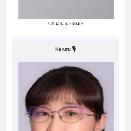
ChuanJiuBaoJie
🎙
Keruru