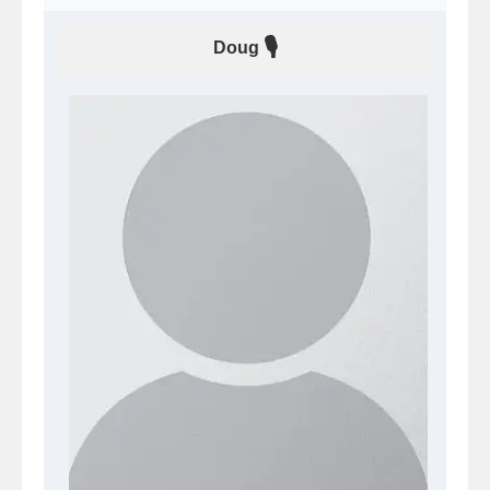
🎙
Doug