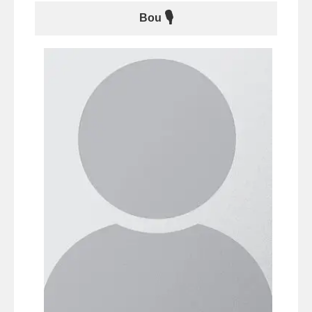
🎙
Bou