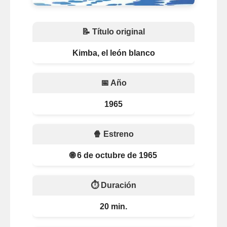
📝 Título original
Kimba, el león blanco
📅 Año
1965
🍿 Estreno
🌐 6 de octubre de 1965
⏱️ Duración
20 min.