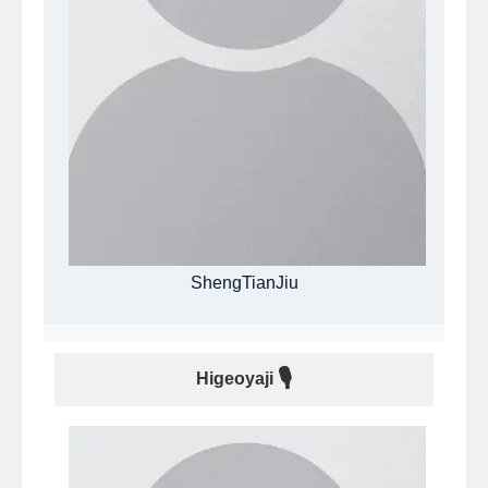
ShengTianJiu
🎙
Higeoyaji