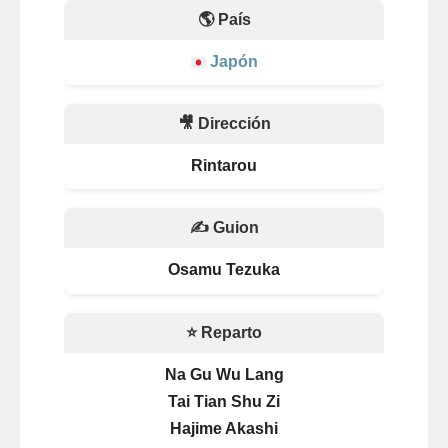
🌎 País
Japón
🎥 Dirección
Rintarou
✍️ Guion
Osamu Tezuka
⭐ Reparto
Na Gu Wu Lang
Tai Tian Shu Zi
Hajime Akashi