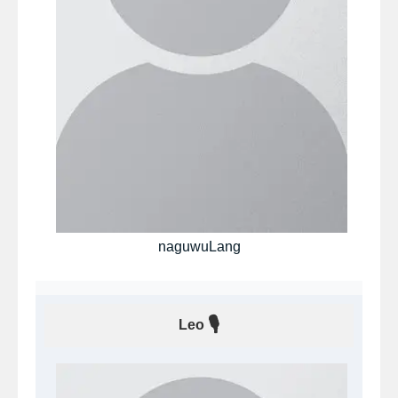
naguwuLang
🎙
Leo