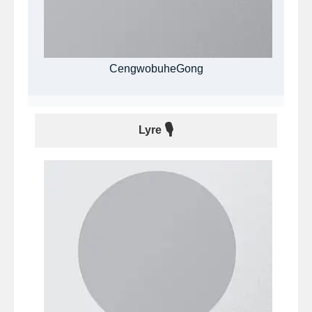
CengwobuheGong
🎙
Lyre