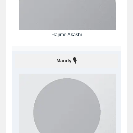
Hajime Akashi
🎙
Mandy