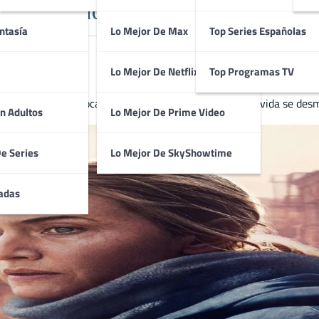
ica / Estadounidense protagonizad
ntasía
Lo Mejor De Max
Top Series Españolas
Lo Mejor De Netflix
Top Programas TV
ga un asesinato local mientras trata de evitar que su vida se des
n Adultos
Lo Mejor De Prime Video
De Series
Lo Mejor De SkyShowtime
adas