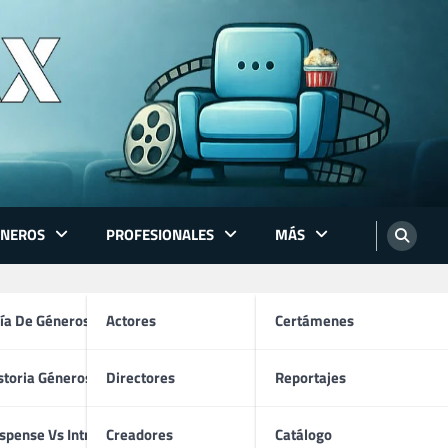
ÉNEROS
PROFESIONALES
MÁS
ón
ía De Géneros
Actores
Certámenes
storia Géneros TV
Directores
Reportajes
os
spense Vs Intriga
Creadores
Catálogo