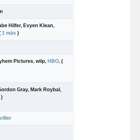
on
be Hilfer
,
Evyen Klean
,
(
1 más
)
yhem Pictures
,
wiip
,
HBO
,
(
Gordon Gray
,
Mark Roybal
,
)
riller