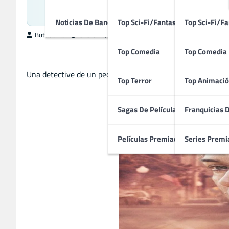
Producción Britán
Noticias De Bandas Sonoras
Top Sci-Fi/Fantasía
Top Sci-Fi/Fa
ButacaMax
enero 16, 2026
Top Comedia
Top Comedia
Una detective de un pequeño pueblo de Pensilvania investi
Top Terror
Top Animació
Sagas De Películas
Franquicias 
Películas Premiadas
Series Premi