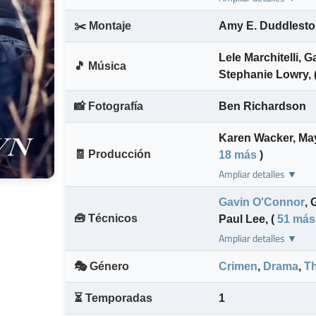
✂️ Montaje
Amy E. Duddlest
Lele Marchitelli
,
Ga
🎵 Música
Stephanie Lowry
,
📸 Fotografía
Ben Richardson
Karen Wacker
,
Ma
🧾 Producción
18 más
)
Ampliar detalles ▼
Gavin O'Connor
,
🧰 Técnicos
Paul Lee
,
(
51 más
Ampliar detalles ▼
🎭 Género
Crimen
,
Drama
,
Th
⏳ Temporadas
1