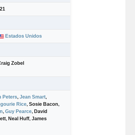
021
Estados Unidos
raig Zobel
 Peters
,
Jean Smart
,
gourie Rice
,
Sosie Bacon
,
on
,
Guy Pearce
,
David
ett
,
Neal Huff
,
James