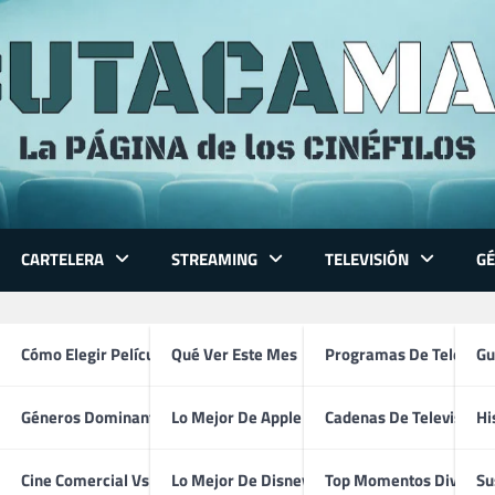
CARTELERA
STREAMING
TELEVISIÓN
G
 Series
Cómo Elegir Película
Qué Ver Este Mes
Programas De Televisi
Gu
Géneros Dominantes
Lo Mejor De Apple TV
Cadenas De Televisión
Hi
Mare of Easttown (2021)
ventura
Cine Comercial Vs Autor
Lo Mejor De Disney+
Top Momentos Divertid
Su