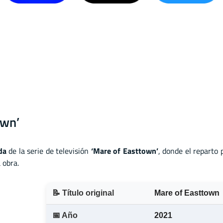
own’
da
de la serie de televisión
‘Mare of Easttown’
, donde el reparto p
 obra.
📝 Título original
Mare of Easttown
📅 Año
2021