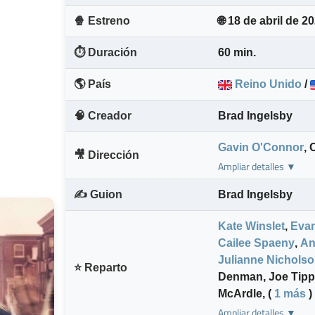
🍿 Estreno
🌐 18 de abril de 2
⏱️ Duración
60 min.
🌎 País
Reino Unido
/
🧠 Creador
Brad Ingelsby
Gavin O'Connor
,
C
🎥 Dirección
Ampliar detalles ▼
✍️ Guion
Brad Ingelsby
Kate Winslet
,
Evan
Cailee Spaeny
,
An
Julianne Nichols
⭐ Reparto
Denman
,
Joe Tipp
McArdle
,
(
1 más
)
Ampliar detalles ▼