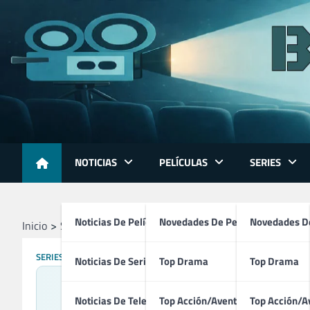
Skip
to
content
NOTICIAS
PELÍCULAS
SERIES
Noticias De Películas
Novedades De Películas
Novedades De
Inicio
Series
Mare of Easttown (2021)
SERIES
Noticias De Series
Top Drama
Top Drama
Noticias De Televisión
Top Acción/Aventura
Top Acción/A