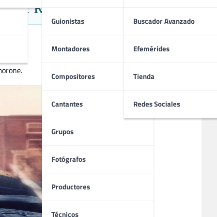
a por Kate Winslet
Guionistas
Buscador Avanzado
Montadores
Efemérides
morone.
Compositores
Tienda
Cantantes
Redes Sociales
Grupos
Fotógrafos
Productores
Técnicos