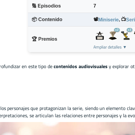
🔢 Episodios
7
📦 Contenido
📽️
,
📺
Miniserie
Ser
x2
x3
🏆 Premios
Ampliar detalles ▼
profundizar en este tipo de
contenidos audiovisuales
y explorar o
a los personajes que protagonizan la serie, siendo un elemento clav
terpretaciones, se articulan las relaciones entre personajes y la e