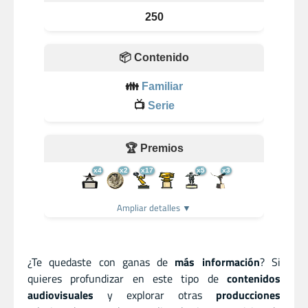
250
📦 Contenido
👪
Familiar
📺
Serie
🏆 Premios
x4
x2
x17
x5
x3
Ampliar detalles ▼
¿Te quedaste con ganas de
más información
? Si
quieres profundizar en este tipo de
contenidos
audiovisuales
y explorar otras
producciones