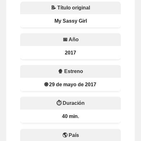
📝 Título original
My Sassy Girl
📅 Año
2017
🍿 Estreno
🌐 29 de mayo de 2017
⏱️ Duración
40 min.
🌎 País