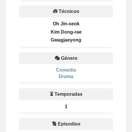
🧰 Técnicos
Oh Jin-seok
Kim Dong-rae
Gwagjaeyong
🎭 Género
Comedia
Drama
⏳ Temporadas
1
🔢 Episodios