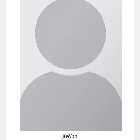
juWon