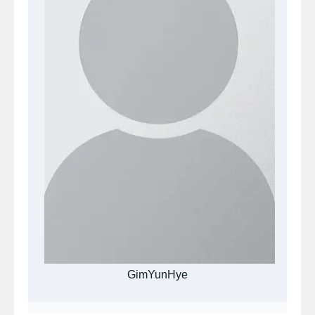
GimYunHye