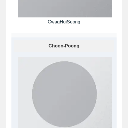
GwagHuiSeong
Choon-Poong