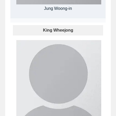
Jung Woong-in
King Wheejong