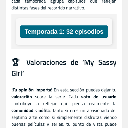
cada temporada agrupa capítulos que reflejan
distintas fases del recorrido narrativo.
Temporada 1: 32 episodios
🏆 Valoraciones de ‘My Sassy
Girl’
¡Tu opinión importa!
En esta sección puedes dejar tu
valoración
sobre la serie. Cada
voto de usuario
contribuye a reflejar qué piensa realmente la
comunidad cinéfila
. Tanto si eres un apasionado del
séptimo arte como si simplemente disfrutas viendo
buenas películas y series, tu punto de vista puede