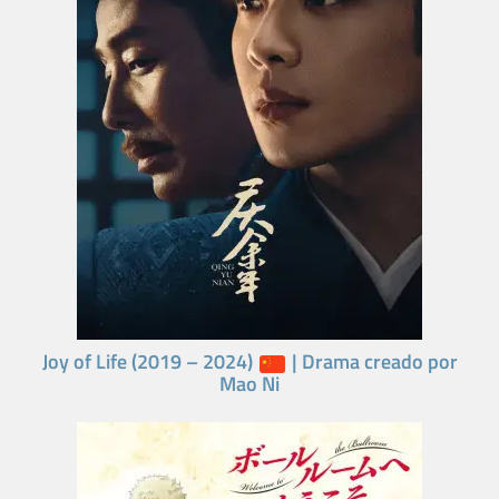
Joy of Life (2019 – 2024)
| Drama creado por
Mao Ni