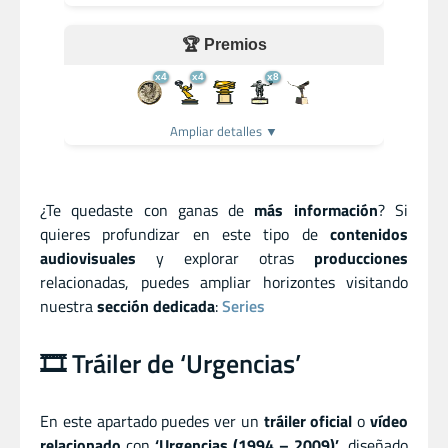
🏆 Premios
x4
x4
x8
Ampliar detalles ▼
¿Te quedaste con ganas de
más información
? Si
quieres profundizar en este tipo de
contenidos
audiovisuales
y explorar otras
producciones
relacionadas, puedes ampliar horizontes visitando
nuestra
sección dedicada
:
Series
🎞️ Tráiler de ‘Urgencias’
En este apartado puedes ver un
tráiler oficial
o
vídeo
relacionado
con
‘Urgencias (1994 – 2009)’
, diseñado