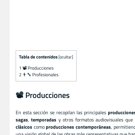
Tabla de contenidos
[
ocultar
]
1
📽️ Producciones
2
👨‍🔧 Profesionales
📽️ Producciones
En esta sección se recopilan las principales
producciones
sagas
,
temporadas
y otros formatos audiovisuales que h
clásicos
como
producciones contemporáneas
, permitiend
una visión global de las obras más representativas que ha