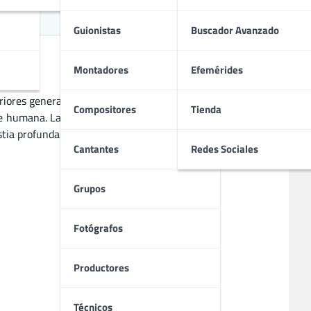
ido
Guionistas
Buscador Avanzado
Montadores
Efemérides
riores genera miedo existencial. Inspirado en autores como
Compositores
Tienda
e humana. La atmósfera opresiva, la locura progresiva y la
ia profunda ante el caos del universo. Es una experiencia
Cantantes
Redes Sociales
Grupos
Fotógrafos
Productores
Técnicos