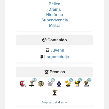
Bélico
Drama
Histórico
Supervivencia
Militar
📦 Contenido
🎒
Juvenil
🎬
Largometraje
🏆 Premios
x3
x3
x2
x2
x5
Ampliar detalles ▼