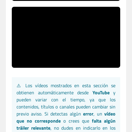
⚠️ Los vídeos mostrados en esta sección se
obtienen automáticamente desde
YouTube
y
pueden variar con el tiempo, ya que los
contenidos, títulos o canales pueden cambiar sin
previo aviso. Si detectas algún
error
, un
vídeo
que no corresponde
o crees que
falta algún
tráiler relevante
, no dudes en indicarlo en los