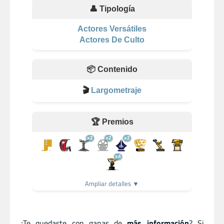
👤 Tipología
Actores Versátiles
Actores De Culto
📦 Contenido
🎬
Largometraje
🏆 Premios
x2
x2
x2
x4
Ampliar detalles ▼
¿Te quedaste con ganas de
más información
? Si