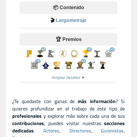
📦 Contenido
🎬
Largometraje
🏆 Premios
x2
x2
x2
x2
x3
Ampliar detalles ▼
¿Te quedaste con ganas de
más información
? Si
quieres profundizar en el trabajo de este tipo de
profesionales
y explorar más sobre cada una de sus
contribuciones
, puedes visitar nuestras
secciones
dedicadas
:
Actores
,
Directores
,
Guionistas
,