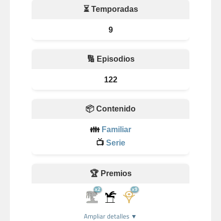
⏳ Temporadas
9
🔢 Episodios
122
📦 Contenido
👪
Familiar
📺
Serie
🏆 Premios
x2
x9
Ampliar detalles ▼