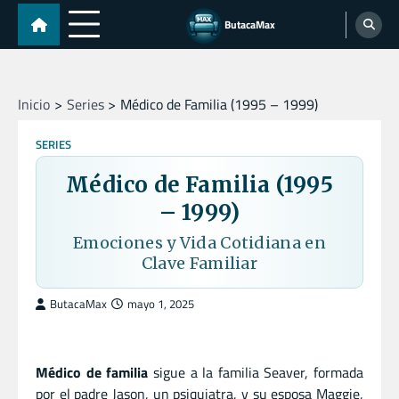
Skip
ButacaMax
to
content
Inicio
Series
Médico de Familia (1995 – 1999)
SERIES
Médico de Familia (1995
– 1999)
Emociones y Vida Cotidiana en
Clave Familiar
ButacaMax
mayo 1, 2025
Médico de familia
sigue a la familia Seaver, formada
por el padre Jason, un psiquiatra, y su esposa Maggie,