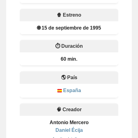
🍿 Estreno
🌐 15 de septiembre de 1995
⏱️ Duración
60 min.
🌎 País
España
🧠 Creador
Antonio Mercero
Daniel Écija