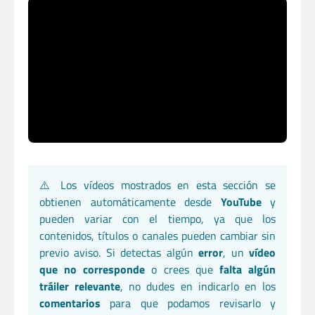
⚠️ Los vídeos mostrados en esta sección se
obtienen automáticamente desde
YouTube
y
pueden variar con el tiempo, ya que los
contenidos, títulos o canales pueden cambiar sin
previo aviso. Si detectas algún
error
, un
vídeo
que no corresponde
o crees que
falta algún
tráiler relevante
, no dudes en indicarlo en los
comentarios
para que podamos revisarlo y