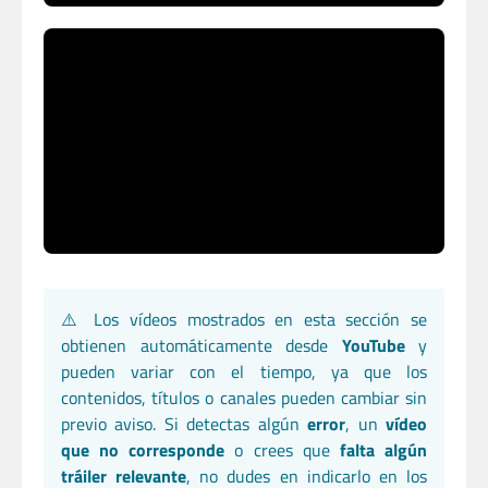
⚠️ Los vídeos mostrados en esta sección se
obtienen automáticamente desde
YouTube
y
pueden variar con el tiempo, ya que los
contenidos, títulos o canales pueden cambiar sin
previo aviso. Si detectas algún
error
, un
vídeo
que no corresponde
o crees que
falta algún
tráiler relevante
, no dudes en indicarlo en los