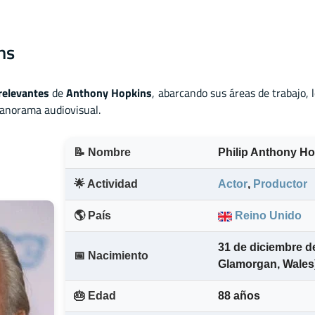
ns
relevantes
de
Anthony Hopkins
, abarcando sus áreas de trabajo,
panorama audiovisual.
📝 Nombre
Philip Anthony H
🌟 Actividad
Actor
,
Productor
🌎 País
Reino Unido
31 de diciembre d
📅 Nacimiento
Glamorgan, Wales
🎂 Edad
88 años