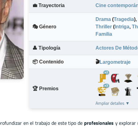
💼 Trayectoria
Cine contemporá
Drama
(
Tragedia
)
,
🎭 Género
Thriller
(
Intriga
,
Th
Familia
👤 Tipología
Actores De Métod
📦 Contenido
🎬
Largometraje
x2
x3
🏆 Premios
Ampliar detalles ▼
profundizar en el trabajo de este tipo de
profesionales
y explorar