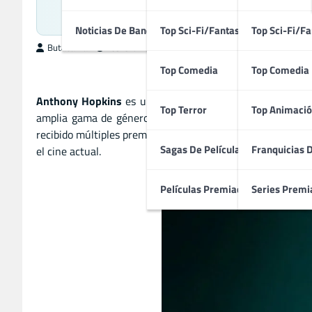
Su Le
Noticias De Bandas Sonoras
Top Sci-Fi/Fantasía
Top Sci-Fi/Fa
ButacaMax
febrero 26, 2025
Top Comedia
Top Comedia
Anthony Hopkins
es un actor galés considerado uno de 
Top Terror
Top Animació
amplia gama de géneros, pero es más conocido por su p
recibido múltiples premios y es admirado tanto por su dom
Sagas De Películas
Franquicias 
el cine actual.
Películas Premiadas
Series Premi