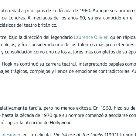
toriedad a principios de la década de 1960. Aunque sus primeros t
 de Londres. A mediados de los años 60, ya era conocido en el m
lásicos del teatro británico.
re, bajo la dirección del legendario
Laurence Olivier
, quien rápid
mplejos, y fue considerado uno de los talentos más prometedores de
y consolidación como uno de los actores más completos de su épo
0, Hopkins continuó su carrera teatral, interpretando papeles como
ajes trágicos, complejos y llenos de emociones contradictorias. Aun
 relativamente tardía, pero no menos exitosa. En 1968, hizo su d
 hasta la década de 1970 que su nombre comenzó a asociarse con 
ió captar la atención de Hollywood.
chlesinger
en la película
The Silence of the Lambs
(1991) lo que 