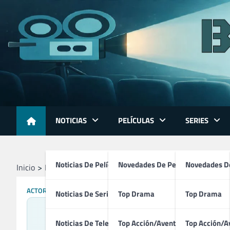
Skip
to
content
NOTICIAS
PELÍCULAS
SERIES
Noticias De Películas
Novedades De Películas
Novedades De
Inicio
Profesionales
Actores
Anthony Hopkins
ACTORES
PRODUCTORES
Noticias De Series
Top Drama
Top Drama
Noticias De Televisión
Top Acción/Aventura
Top Acción/A