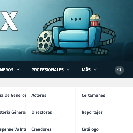
ÉNEROS
PROFESIONALES
MÁS
ón
ía De Géneros
Actores
Certámenes
storia Géneros TV
Directores
Reportajes
os
spense Vs Intriga
Creadores
Catálogo