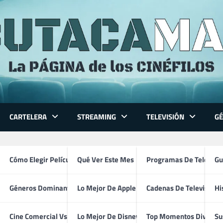
CARTELERA
STREAMING
TELEVISIÓN
G
 Series
Cómo Elegir Película
Qué Ver Este Mes
Programas De Televisi
Gu
Géneros Dominantes
Lo Mejor De Apple TV
Cadenas De Televisión
Hi
Anthony Hopkins
ventura
Cine Comercial Vs Autor
Lo Mejor De Disney+
Top Momentos Divertid
Su