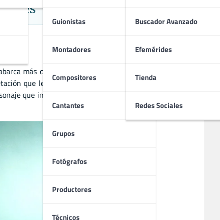
dables
Guionistas
Buscador Avanzado
Montadores
Efemérides
abarca más de seis décadas, Hopkins ha trabajado en una
Compositores
Tienda
etación que le valió un Oscar. A lo largo de su carrera, ha
sonaje que interpreta. Su legado sigue siendo relevante en
Cantantes
Redes Sociales
Grupos
Fotógrafos
Productores
Técnicos