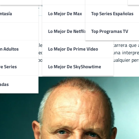
gado en el Cine con Papeles Inolvi
ntasía
Lo Mejor De Max
Top Series Españolas
Lo Mejor De Netflix
Top Programas TV
los más grandes talentos de su generación. Con una carrera que 
n Adultos
Lo Mejor De Prime Video
apel de Hannibal Lecter en
El silencio de los corderos
, una interpr
inio actoral como por su capacidad para transformar cualquier per
De Series
Lo Mejor De SkyShowtime
adas