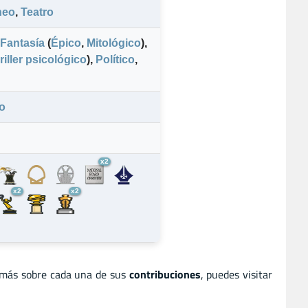
neo
,
Teatro
Fantasía
(
Épico
,
Mitológico
)
,
riller psicológico
)
,
Político
,
o
x2
x2
x2
 más sobre cada una de sus
contribuciones
, puedes visitar