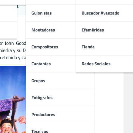
 Real
Guionistas
Buscador Avanzado
Montadores
Efemérides
or John Goodman, Elizabeth Perkins, Rick Moranis, Rosie
Compositores
Tienda
piedra y su familia en la ciudad prehistórica de Piedradura,
tenido y colorido, ideal para toda la familia.
Cantantes
Redes Sociales
Grupos
Fotógrafos
Productores
Técnicos