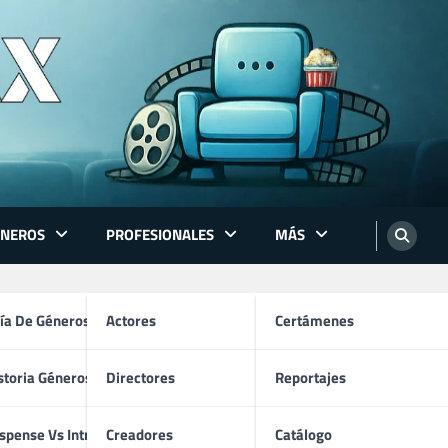
ÉNEROS
PROFESIONALES
MÁS
ón
ía De Géneros
Actores
Certámenes
storia Géneros TV
Directores
Reportajes
os
spense Vs Intriga
Creadores
Catálogo