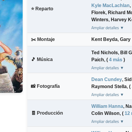
Kyle MacLachlan
,
⭐ Reparto
Florek
,
Richard Mo
Winters
,
Harvey 
Ampliar detalles ▼
✂️ Montaje
Kent Beyda
,
Gary 
Ted Nichols
,
Bill 
🎵 Música
Paich
,
(
4 más
)
Ampliar detalles ▼
Dean Cundey
,
Sid
📸 Fotografía
Raymond Stella
,
(
Ampliar detalles ▼
William Hanna
,
Na
🧾 Producción
Colin Wilson
,
(
12
Ampliar detalles ▼