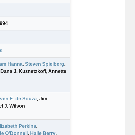
1994
s
liam Hanna
,
Steven Spielberg
,
Dana J. Kuznetzkoff
,
Annette
ven E. de Souza
,
Jim
l J. Wilson
lizabeth Perkins
,
ie O'Donnell
,
Halle Berry
,