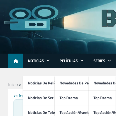
Skip
to
content
NOTICIAS
PELÍCULAS
SERIES
Noticias De Películas
Novedades De Películas
Novedades De
Inicio
Películas
Los Picapiedra (1994)
PELÍCULAS
Noticias De Series
Top Drama
Top Drama
Noticias De Televisión
Top Acción/Aventura
Top Acción/A