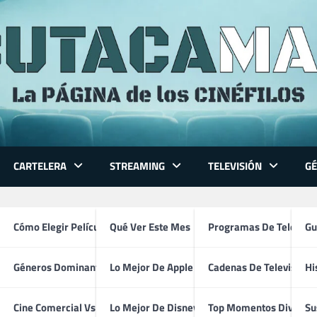
CARTELERA
STREAMING
TELEVISIÓN
G
 Series
Cómo Elegir Película
Qué Ver Este Mes
Programas De Televisi
Gu
Géneros Dominantes
Lo Mejor De Apple TV
Cadenas De Televisión
Hi
Los Picapiedra (1994)
ventura
Cine Comercial Vs Autor
Lo Mejor De Disney+
Top Momentos Divertid
Su