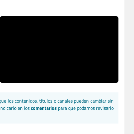
que los contenidos, títulos o canales pueden cambiar sin
indicarlo en los
comentarios
para que podamos revisarlo