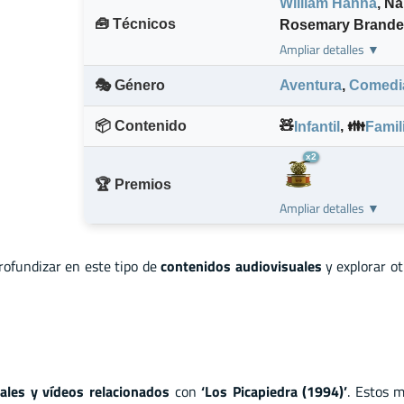
William Hanna
,
Na
🧰 Técnicos
Rosemary Brande
Ampliar detalles ▼
🎭 Género
Aventura
,
Comedi
📦 Contenido
🧸
,
👪
Infantil
Famil
x2
🏆 Premios
Ampliar detalles ▼
profundizar en este tipo de
contenidos audiovisuales
y explorar o
ciales y vídeos relacionados
con
‘Los Picapiedra (1994)’
. Estos m