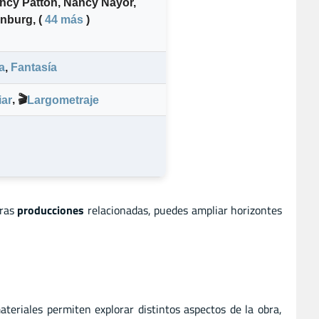
ncy Patton
,
Nancy Nayor
,
nburg
,
(
44 más
)
a
,
Fantasía
,
🎬
iar
Largometraje
tras
producciones
relacionadas, puedes ampliar horizontes
ateriales permiten explorar distintos aspectos de la obra,