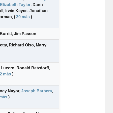
Elizabeth Taylor
,
Dann
ll
,
Irwin Keyes
,
Jonathan
Korman
,
(
30 más
)
Burritt
,
Jim Passon
Getty
,
Richard Olso
,
Marty
 Lucero
,
Ronald Batzdorff
,
2 más
)
ncy Nayor
,
Joseph Barbera
,
 más
)