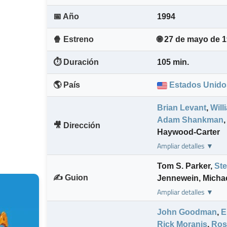
📅 Año
1994
🍿 Estreno
🌐 27 de mayo de 
⏱️ Duración
105 min.
🌎 País
Estados Unido
Brian Levant
,
Wil
Adam Shankman
,
🎥 Dirección
Haywood-Carter
Ampliar detalles ▼
Tom S. Parker
,
Ste
✍️ Guion
Jennewein
,
Michae
Ampliar detalles ▼
John Goodman
,
E
Rick Moranis
,
Ros