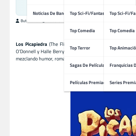
Come
Noticias De Bandas Sonoras
Top Sci-Fi/Fantasía
Top Sci-Fi/Fa
ButacaMax
octubre 28, 2025
Top Comedia
Top Comedia
Los Picapiedra
(The Flintstones, 1994) es una comedia f
Top Terror
Top Animació
O’Donnell y Halle Berry. La película adapta el clásico anim
mezclando humor, romance y situaciones disparatadas.
Lo
Sagas De Películas
Franquicias 
Películas Premiadas
Series Premi