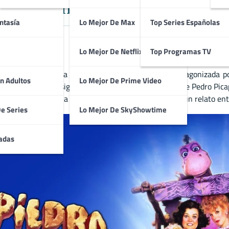
dia Familiar y Aventura en Acción
ntasía
Lo Mejor De Max
Top Series Españolas
Lo Mejor De Netflix
Top Programas TV
amiliar y aventura dirigida por Brian Levant y protagonizada p
n Adultos
Lo Mejor De Prime Video
ado a acción real, siguiendo las divertidas aventuras de Pedro Pica
s Picapiedra
combina comedia, fantasía y aventura en un relato entre
De Series
Lo Mejor De SkyShowtime
adas