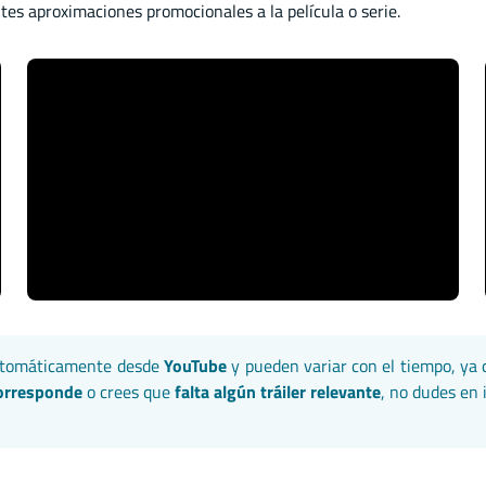
tes aproximaciones promocionales a la película o serie.
automáticamente desde
YouTube
y pueden variar con el tiempo, ya 
corresponde
o crees que
falta algún tráiler relevante
, no dudes en 