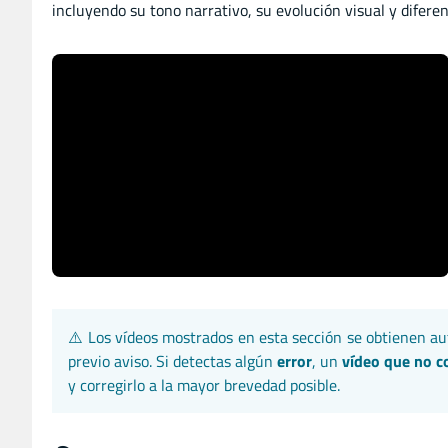
incluyendo su tono narrativo, su evolución visual y diferen
⚠️ Los vídeos mostrados en esta sección se obtienen 
previo aviso. Si detectas algún
error
, un
vídeo que no 
y corregirlo a la mayor brevedad posible.