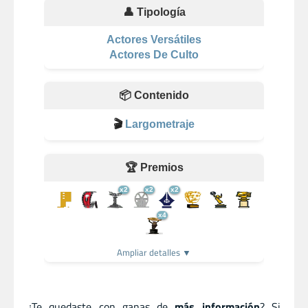
👤 Tipología
Actores Versátiles
Actores De Culto
📦 Contenido
🎬
Largometraje
🏆 Premios
x2
x2
x2
x4
Ampliar detalles ▼
¿Te quedaste con ganas de
más información
? Si