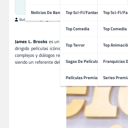
Maes
Noticias De Bandas Sonoras
Top Sci-Fi/Fantasía
Top Sci-Fi/Fa
ButacaMax
agosto 1, 2025
Top Comedia
Top Comedia
James L. Brooks
es un renombrado director, productor y
Top Terror
Top Animació
dirigido películas icónicas como «Mejor… imposible» y
complejos y diálogos realistas, trabajando a menudo en c
Sagas De Películas
Franquicias 
siendo un referente del storytelling emocional y sofisticad
Películas Premiadas
Series Premi