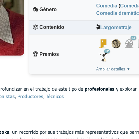
Comedia
(
Comedia
🎭 Género
Comedia dramáti
📦 Contenido
🎬
Largometraje
x2
x2
🏆 Premios
Ampliar detalles ▼
profundizar en el trabajo de este tipo de
profesionales
y explorar
onistas
,
Productores
,
Técnicos
ooks
, un recorrido por sus trabajos más representativos que perm