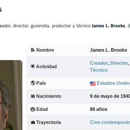
s
eador
,
director
,
guionista
,
productor
y
técnico
James L. Brooks
, 
📝 Nombre
James L. Brooks
Creador
,
Director
🌟 Actividad
Técnico
🌎 País
Estados Unido
📅 Nacimiento
9 de mayo de 194
🎂 Edad
86 años
💼 Trayectoria
Cine contemporá