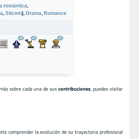
 romántica
,
ca
,
Sitcom
)
,
Drama
,
Romance
x2
x2
x2
 más sobre cada una de sus
contribuciones
, puedes visitar
ite comprender la evolución de su trayectoria profesional