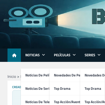
Skip
to
content
NOTICIAS
PELÍCULAS
SERIES
Noticias De Películas
Novedades De Películas
Novedades De
Inicio
Profesionales
Directores
James L. Brooks
CREADORES
DIRECTORES
GUIONISTAS
PRODUCTORES
TÉCNICOS
Noticias De Series
Top Drama
Top Drama
Noticias De Televisión
Top Acción/Aventura
Top Acción/A