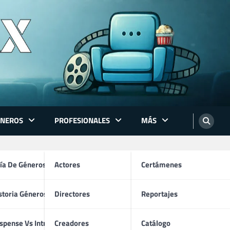
ÉNEROS
PROFESIONALES
MÁS
ón
ía De Géneros
Actores
Certámenes
storia Géneros TV
Directores
Reportajes
os
spense Vs Intriga
Creadores
Catálogo