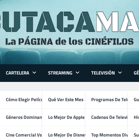
CARTELERA
STREAMING
TELEVISIÓN
G
 Series
Cómo Elegir Película
Qué Ver Este Mes
Programas De Televisi
Gu
Géneros Dominantes
Lo Mejor De Apple TV
Cadenas De Televisión
Hi
James L. Brooks
ventura
Cine Comercial Vs Autor
Lo Mejor De Disney+
Top Momentos Divertid
Su