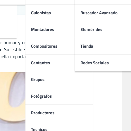
 y TV
Guionistas
Buscador Avanzado
Montadores
Efemérides
inar humor y drama en relatos profundamente humanos. Ha
Compositores
Tienda
 Su estilo se caracteriza por un enfoque en personajes
ella importante en la televisión y el cine contemporáneo,
Cantantes
Redes Sociales
Grupos
Fotógrafos
Productores
Técnicos