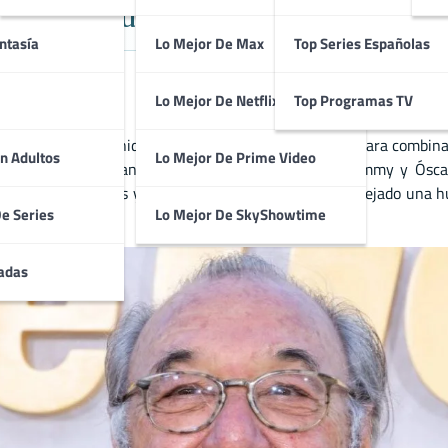
tro del Humor y el Drama en Cine
ntasía
Lo Mejor De Max
Top Series Españolas
Lo Mejor De Netflix
Top Programas TV
 guionista estadounidense, conocido por su habilidad para comb
n Adultos
Lo Mejor De Prime Video
 «Cosas que importan», ganando múltiples premios Emmy y Óscar.
omedias dramáticas y dramas románticos. Brooks ha dejado una hu
De Series
Lo Mejor De SkyShowtime
o.
adas