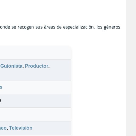
donde se recogen sus áreas de especialización, los géneros
,
Guionista
,
Productor
,
s
0
neo
,
Televisión