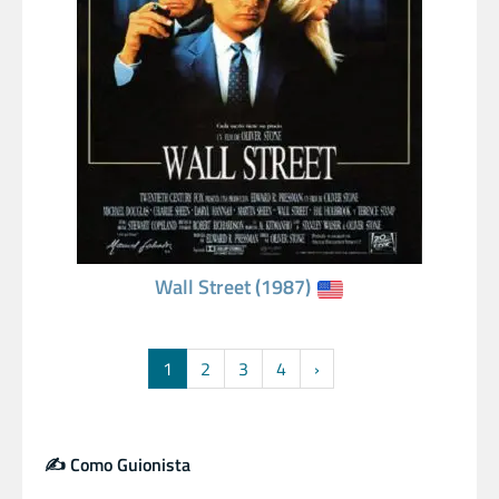
Wall Street (1987)
1
2
3
4
›
✍️ Como Guionista