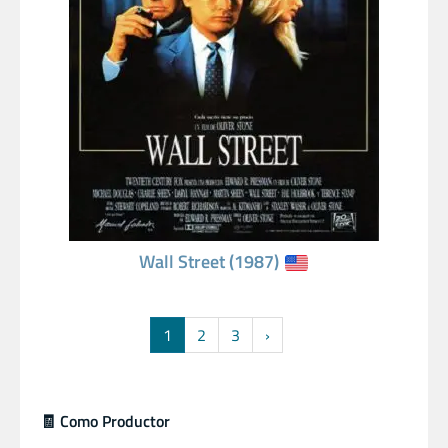
Wall Street (1987)
1
2
3
›
🧾 Como Productor