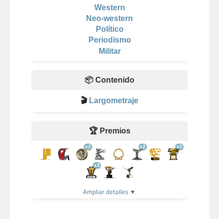
Western
Neo-western
Político
Periodismo
Militar
📦 Contenido
🎬
Largometraje
🏆 Premios
x2
x2
x5
x3
Ampliar detalles ▼